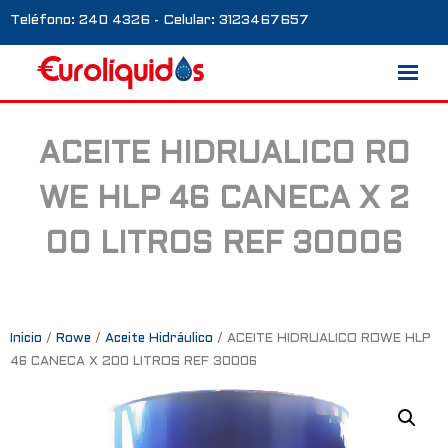
Teléfono: 240 4326 - Celular: 3123467657
ACEITE HIDRUALICO RO
Marcas
WE HLP 46 CANECA X 2
Nosotros
00 LITROS REF 30006
Blog
Galería
Contacto
Inicio
/
Rowe
/
Aceite Hidráulico
/ ACEITE HIDRUALICO ROWE HLP
46 CANECA X 200 LITROS REF 30006
0 productos