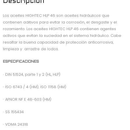
b
e
s
Descripción
o
r
A
Los aceites HIGHTEC HLP 46 son aceites hidráulicos que
o
p
contienen aditivos para evitar la corrosión, el desgaste y el
k
p
rozamiento. Los aceites HIGHTEC HLP 46 contienen agentes
activos que evitan la suciedad en el sistema hidráulico. Cabe
resaltar la buena capacidad de protección anticorrosiva,
limpieza y arrastre de lodos.
ESPECIFICACIONES
·· DIN 51524, parte 1 y 2 (HL, HLP)
·· ISO 6743 / 4 (HM); ISO 11158 (HM)
·· AFNOR NF E 48-603 (HM)
·· SS 155434
·· VDMA 24318