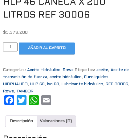
HLP 46 CANECA X 200
LITROS REF 30006
$
5,373,200
AÑADIR AL CARRITO
Categorías:
Aceite Hidráulico
,
Rowe
Etiquetas:
aceite
,
Aceite de
transmisión de fuerza
,
aceite hidráulico
,
Euroliquidos
,
HIDRUALICO
,
HLP 68
,
iso 68
,
Lubricante hidráulico
,
REF 30006
,
Rowe
,
TAMBOR
F
T
W
E
a
w
h
m
c
it
a
ai
Descripción
Valoraciones (0)
e
t
t
l