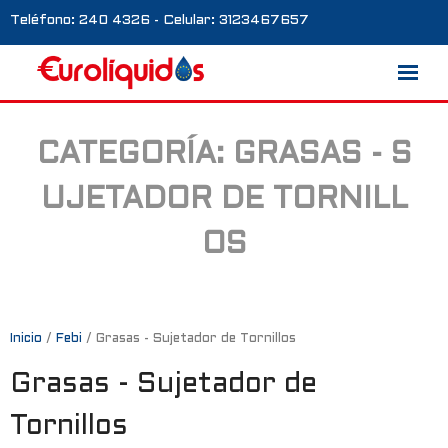
Teléfono: 240 4326 - Celular: 3123467657
CATEGORÍA:
GRASAS - S
Marcas
UJETADOR DE TORNILL
Nosotros
OS
Blog
Galería
Contacto
Inicio
/
Febi
/ Grasas - Sujetador de Tornillos
Grasas - Sujetador de
0 productos
Tornillos