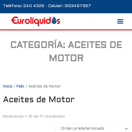
Teléfono: 240 4326 - Celular: 3123467657
CATEGORÍA:
ACEITES DE
Marcas
MOTOR
Nosotros
Blog
Galería
Inicio
/
Febi
/ Aceites de Motor
Aceites de Motor
Contacto
0 productos
Mostrando 1–16 de 17 resultados