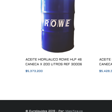
ACEITE HIDRUALICO ROWE HLP 46
ACEITE
CANECA X 200 LITROS REF 30006
CANECA
$
5,373,200
$
5,428,
Añadir al carrito
Añadir a
© Eurolíquidos 2019 - Por:
Masifica.co