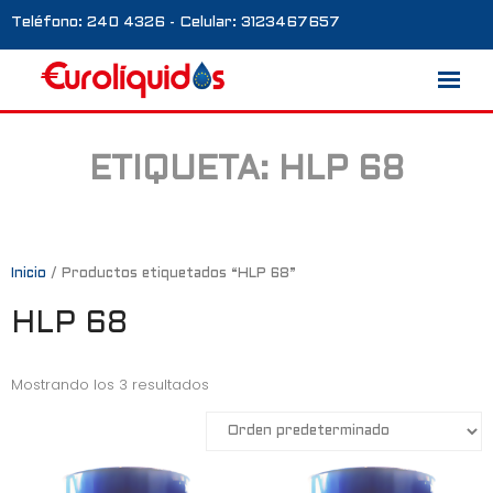
Teléfono: 240 4326 - Celular: 3123467657
ETIQUETA:
HLP 68
Marcas
Nosotros
Blog
Inicio
/ Productos etiquetados “HLP 68”
HLP 68
Galería
Contacto
Mostrando los 3 resultados
0 productos