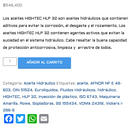
$
546,400
Los aceites HIGHTEC HLP 32 son aceites hidráulicos que contienen
aditivos para evitar la corrosión, el desgaste y el rozamiento. Los
aceites HIGHTEC HLP 32 contienen agentes activos que evitan la
suciedad en el sistema hidráulico. Cabe resaltar la buena capacidad
de protección anticorrosiva, limpieza y arrastre de lodos.
AÑADIR AL CARRITO
Categoría:
Aceite Hidráulico
Etiquetas:
aceite
,
AFNOR NF E 48-
603
,
DIN 51524
,
Euroliquidos
,
Fluidos Hidráulicos
,
hidráulico
,
HIGHTEC
,
HLP 32
,
Inyección de plástico
,
ISO 6743
,
Maquinaria
Amarilla
,
Rowe
,
Sopladoras
,
SS 155434
,
VDMA 24318
,
Vickers I-
286-S
F
T
W
E
a
w
h
m