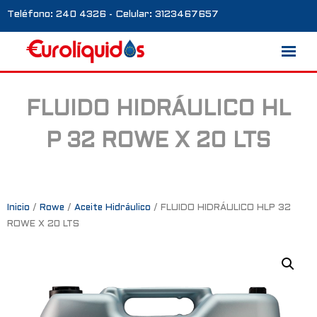
Teléfono: 240 4326 - Celular: 3123467657
FLUIDO HIDRÁULICO HL
Marcas
P 32 ROWE X 20 LTS
Nosotros
Blog
Galería
Inicio
/
Rowe
/
Aceite Hidráulico
/ FLUIDO HIDRÁULICO HLP 32
ROWE X 20 LTS
Contacto
0 productos