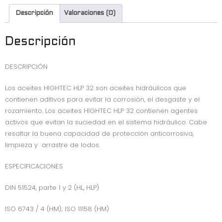
c
it
a
ai
Descripción
Valoraciones (0)
e
t
t
l
b
e
s
Descripción
o
r
A
DESCRIPCIÓN
o
p
k
p
Los aceites HIGHTEC HLP 32 son aceites hidráulicos que
contienen aditivos para evitar la corrosión, el desgaste y el
rozamiento. Los aceites HIGHTEC HLP 32 contienen agentes
activos que evitan la suciedad en el sistema hidráulico. Cabe
resaltar la buena capacidad de protección anticorrosiva,
limpieza y arrastre de lodos.
ESPECIFICACIONES
DIN 51524, parte 1 y 2 (HL, HLP)
ISO 6743 / 4 (HM); ISO 11158 (HM)