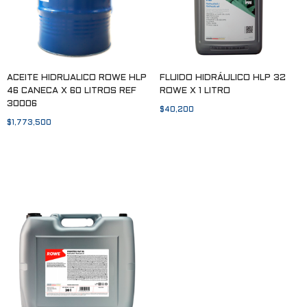
ACEITE HIDRUALICO ROWE HLP
FLUIDO HIDRÁULICO HLP 32
46 CANECA X 60 LITROS REF
ROWE X 1 LITRO
30006
$
40,200
$
1,773,500
Añadir al carrito
Añadir al carrito