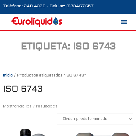
Teléfono: 240 4326 - Celular: 3123467657
ETIQUETA:
ISO 6743
Marcas
Nosotros
Blog
Inicio
/ Productos etiquetados “ISO 6743”
ISO 6743
Galería
Contacto
Mostrando los 7 resultados
0 productos