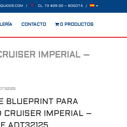
IQUIDOS.COM
CL. 73 #29-20 – BOGOTÁ
LERÍA
CONTACTO
0 PRODUCTOS
CRUISER IMPERIAL –
ADT32125
TE BLUEPRINT PARA
 CRUISER IMPERIAL –
F ADT32125