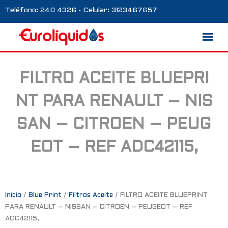
Teléfono: 240 4326 - Celular: 3123467657
FILTRO ACEITE BLUEPRI
Marcas
NT PARA RENAULT – NIS
Nosotros
SAN – CITROEN – PEUG
Blog
EOT – REF ADC42115,
Galería
Contacto
0 productos
Inicio
/
Blue Print
/
Filtros Aceite
/ FILTRO ACEITE BLUEPRINT
PARA RENAULT – NISSAN – CITROEN – PEUGEOT – REF
ADC42115,