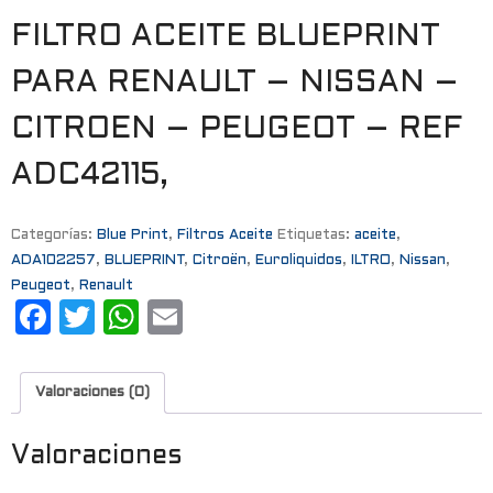
FILTRO ACEITE BLUEPRINT
PARA RENAULT – NISSAN –
CITROEN – PEUGEOT – REF
ADC42115,
Categorías:
Blue Print
,
Filtros Aceite
Etiquetas:
aceite
,
ADA102257
,
BLUEPRINT
,
Citroën
,
Euroliquidos
,
ILTRO
,
Nissan
,
Peugeot
,
Renault
F
T
W
E
a
w
h
m
c
it
a
ai
Valoraciones (0)
e
t
t
l
b
e
s
Valoraciones