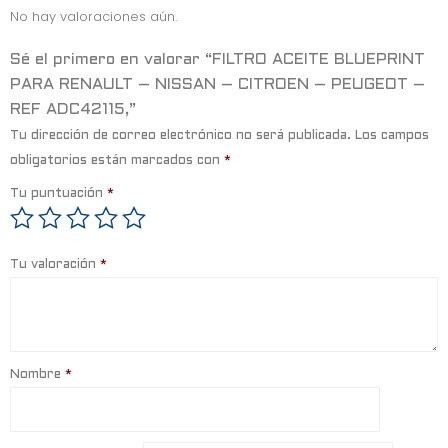
o
r
A
No hay valoraciones aún.
o
p
k
p
Sé el primero en valorar “FILTRO ACEITE BLUEPRINT
PARA RENAULT – NISSAN – CITROEN – PEUGEOT –
REF ADC42115,”
Tu dirección de correo electrónico no será publicada.
Los campos
obligatorios están marcados con
*
Tu puntuación
*
Tu valoración
*
Nombre
*