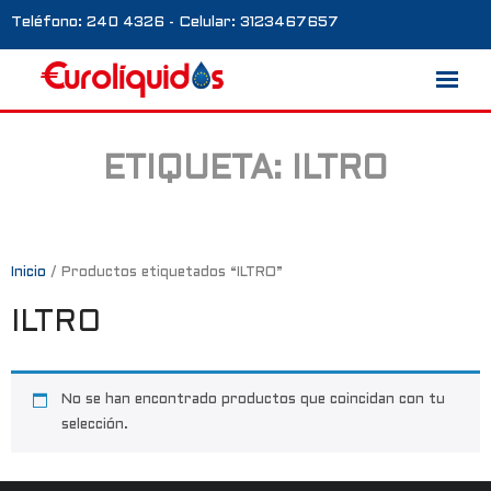
Teléfono: 240 4326 - Celular: 3123467657
ETIQUETA:
ILTRO
Marcas
Nosotros
Blog
Inicio
/ Productos etiquetados “ILTRO”
ILTRO
Galería
Contacto
No se han encontrado productos que coincidan con tu
0 productos
selección.