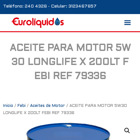
Teléfono: 240 4326 - Celular: 3123467657
ACEITE PARA MOTOR 5W
Marcas
30 LONGLIFE X 200LT F
Nosotros
EBI REF 79336
Blog
Galería
Contacto
Inicio
/
Febi
/
Aceites de Motor
/ ACEITE PARA MOTOR 5W30
LONGLIFE X 200LT FEBI REF 79336
0 productos