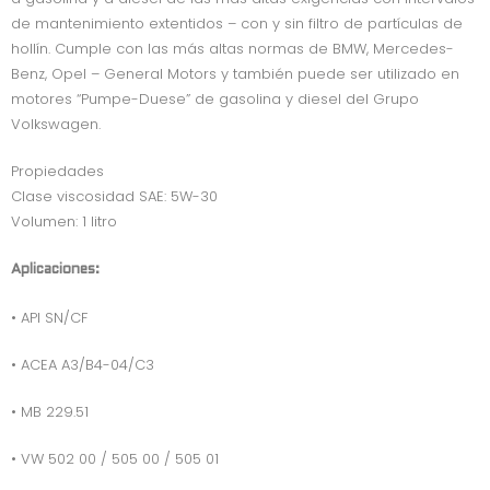
k
p
de mantenimiento extentidos – con y sin filtro de partículas de
hollín. Cumple con las más altas normas de BMW, Mercedes-
Benz, Opel – General Motors y también puede ser utilizado en
motores “Pumpe-Duese” de gasolina y diesel del Grupo
Volkswagen.
Propiedades
Clase viscosidad SAE: 5W-30
Volumen: 1 litro
Aplicaciones:
• API SN/CF
• ACEA A3/B4-04/C3
• MB 229.51
• VW 502 00 / 505 00 / 505 01