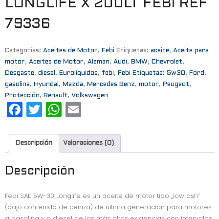
LONGLIFE X 200LT FEBI REF
79336
Categorías:
Aceites de Motor
,
Febi
Etiquetas:
aceite
,
Aceite para
motor
,
Aceites de Motor
,
Aleman
,
Audi
,
BMW
,
Chevrolet
,
Desgaste
,
diesel
,
Euroliquidos
,
febi
,
Febi Etiquetas: 5w30
,
Ford
,
gasolina
,
Hyundai
,
Mazda
,
Mercedes Benz
,
motor
,
Peugeot
,
Protección
,
Renault
,
Volkswagen
F
T
W
E
a
w
h
m
c
it
a
ai
Descripción
Valoraciones (0)
e
t
t
l
b
e
s
Descripción
o
r
A
Febi SAE 5W-30 Longlife es un aceite de motor tipo „low ash”
o
p
(bajo contenido de ceniza) de última generación para motores
a gasolina y a diesel de las más altas exigencias con intervalos