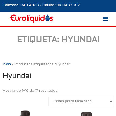
Teléfono: 240 4326 - Celular: 3123467657
ETIQUETA:
HYUNDAI
Marcas
Nosotros
Blog
Inicio
/ Productos etiquetados “Hyundai”
Hyundai
Galería
Contacto
Mostrando 1–16 de 17 resultados
0 productos