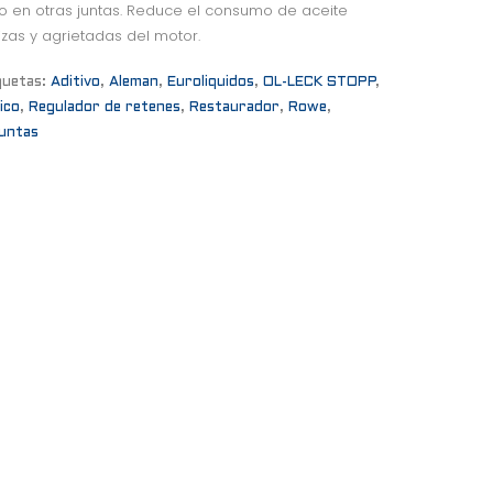
o en otras juntas. Reduce el consumo de aceite
zas y agrietadas del motor.
quetas:
Aditivo
,
Aleman
,
Euroliquidos
,
OL-LECK STOPP
,
ico
,
Regulador de retenes
,
Restaurador
,
Rowe
,
juntas