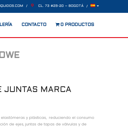
IQUIDOS.COM
CL. 73 #29-20 – BOGOTÁ
LERÍA
CONTACTO
0 PRODUCTOS
ROWE
E JUNTAS MARCA
 elastómeras y plásticas, reduciendo el consumo
ción de ejes, juntas de tapas de válvulas y de