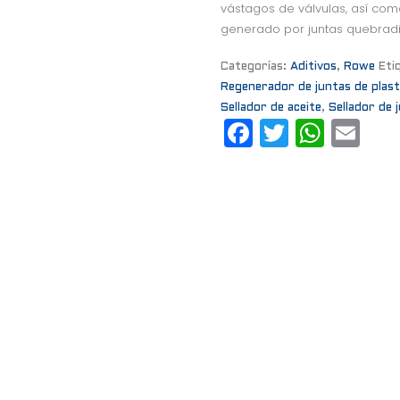
vástagos de válvulas, así com
generado por juntas quebradi
Categorías:
Aditivos
,
Rowe
Eti
Regenerador de juntas de plast
Sellador de aceite
,
Sellador de 
F
T
W
E
a
w
h
m
c
it
a
ai
e
t
t
l
b
e
s
o
r
A
o
p
k
p