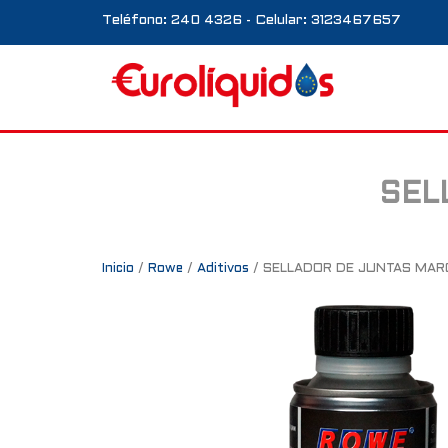
Teléfono: 240 4326 - Celular: 3123467657
SEL
Inicio
/
Rowe
/
Aditivos
/ SELLADOR DE JUNTAS MA