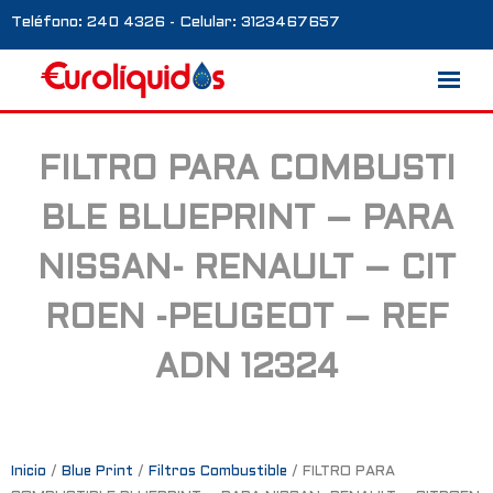
Teléfono: 240 4326 - Celular: 3123467657
FILTRO PARA COMBUSTI
Marcas
BLE BLUEPRINT – PARA
Nosotros
NISSAN- RENAULT – CIT
Blog
ROEN -PEUGEOT – REF
Galería
ADN 12324
Contacto
0 productos
Inicio
/
Blue Print
/
Filtros Combustible
/ FILTRO PARA