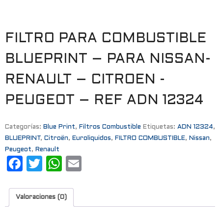
FILTRO PARA COMBUSTIBLE
BLUEPRINT – PARA NISSAN-
RENAULT – CITROEN -
PEUGEOT – REF ADN 12324
Categorías:
Blue Print
,
Filtros Combustible
Etiquetas:
ADN 12324
,
BLUEPRINT
,
Citroën
,
Euroliquidos
,
FILTRO COMBUSTIBLE
,
Nissan
,
Peugeot
,
Renault
F
T
W
E
a
w
h
m
c
it
a
ai
Valoraciones (0)
e
t
t
l