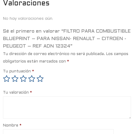
b
e
s
Valoraciones
o
r
A
No hay valoraciones aún.
o
p
k
p
Sé el primero en valorar “FILTRO PARA COMBUSTIBLE
BLUEPRINT – PARA NISSAN- RENAULT – CITROEN -
PEUGEOT – REF ADN 12324”
Tu dirección de correo electrónico no será publicada.
Los campos
obligatorios están marcados con
*
Tu puntuación
*
Tu valoración
*
Nombre
*