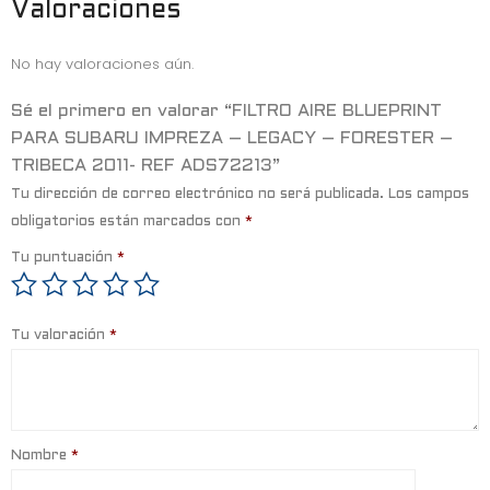
b
e
s
Valoraciones
o
r
A
No hay valoraciones aún.
o
p
k
p
Sé el primero en valorar “FILTRO AIRE BLUEPRINT
PARA SUBARU IMPREZA – LEGACY – FORESTER –
TRIBECA 2011- REF ADS72213”
Tu dirección de correo electrónico no será publicada.
Los campos
obligatorios están marcados con
*
Tu puntuación
*
Tu valoración
*
Nombre
*