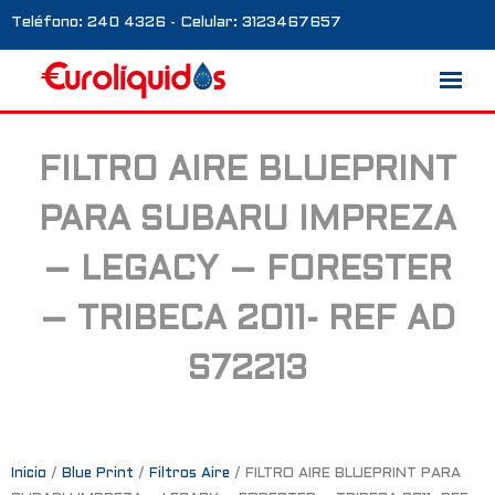
Teléfono: 240 4326 - Celular: 3123467657
FILTRO AIRE BLUEPRINT
Marcas
PARA SUBARU IMPREZA
Nosotros
– LEGACY – FORESTER
Blog
– TRIBECA 2011- REF AD
Galería
S72213
Contacto
0 productos
Inicio
/
Blue Print
/
Filtros Aire
/ FILTRO AIRE BLUEPRINT PARA