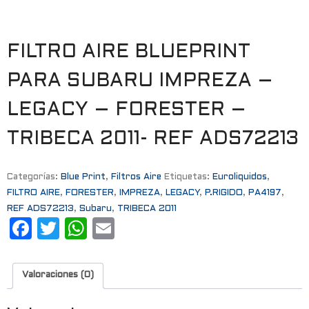
FILTRO AIRE BLUEPRINT
PARA SUBARU IMPREZA –
LEGACY – FORESTER –
TRIBECA 2011- REF ADS72213
Categorías:
Blue Print
,
Filtros Aire
Etiquetas:
Euroliquidos
,
FILTRO AIRE
,
FORESTER
,
IMPREZA
,
LEGACY
,
P.RIGIDO
,
PA4197
,
REF ADS72213
,
Subaru
,
TRIBECA 2011
F
T
W
E
a
w
h
m
c
it
a
ai
Valoraciones (0)
e
t
t
l