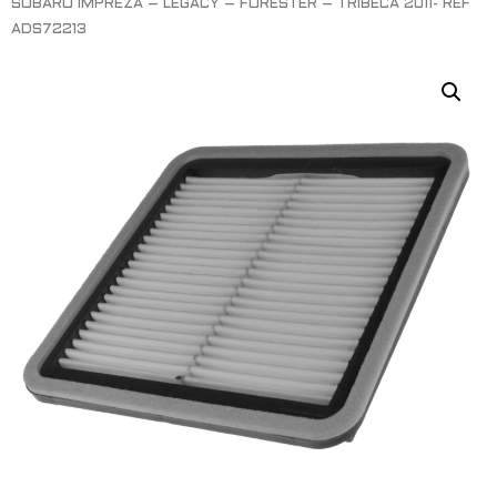
SUBARU IMPREZA – LEGACY – FORESTER – TRIBECA 2011- REF
ADS72213