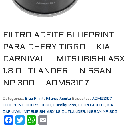
FILTRO ACEITE BLUEPRINT
PARA CHERY TIGGO – KIA
CARNIVAL – MITSUBISHI ASX
1.8 OUTLANDER – NISSAN
NP 300 – ADM52107
Categorías:
Blue Print
,
Filtros Aceite
Etiquetas:
ADM52107
,
BLUEPRINT
,
CHERY TIGGO
,
Euroliquidos
,
FILTRO ACEITE
,
KIA
CARNIVAL
,
MITSUBISHI ASX 1.8 OUTLANDER
,
NISSAN NP 300
F
T
W
E