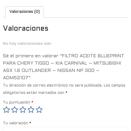
a
w
h
m
c
it
a
ai
Valoraciones (0)
e
t
t
l
b
e
s
Valoraciones
o
r
A
No hay valoraciones aún.
o
p
k
p
Sé el primero en valorar “FILTRO ACEITE BLUEPRINT
PARA CHERY TIGGO – KIA CARNIVAL – MITSUBISHI
ASX 1.8 OUTLANDER – NISSAN NP 300 –
ADM52107”
Tu dirección de correo electrónico no será publicada.
Los campos
obligatorios están marcados con
*
Tu puntuación
*
Tu valoración
*