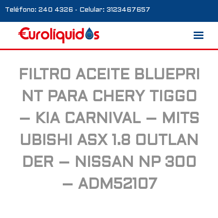
Teléfono: 240 4326 - Celular: 3123467657
FILTRO ACEITE BLUEPRI
Marcas
NT PARA CHERY TIGGO
Nosotros
– KIA CARNIVAL – MITS
Blog
UBISHI ASX 1.8 OUTLAN
Galería
DER – NISSAN NP 300
Contacto
– ADM52107
0 productos