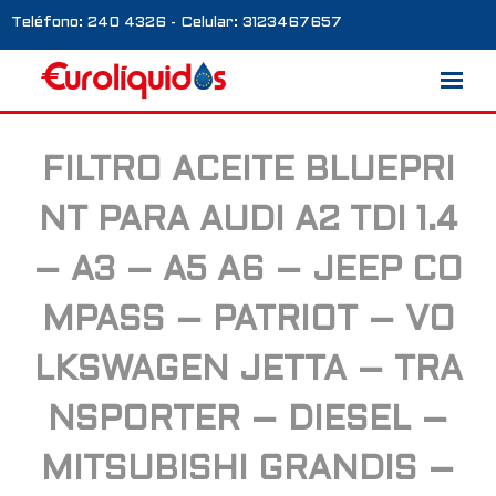
Teléfono: 240 4326 - Celular: 3123467657
FILTRO ACEITE BLUEPRI
Marcas
NT PARA AUDI A2 TDI 1.4
Nosotros
– A3 – A5 A6 – JEEP CO
Blog
MPASS – PATRIOT – VO
Galería
LKSWAGEN JETTA – TRA
Contacto
NSPORTER – DIESEL –
0 productos
MITSUBISHI GRANDIS –