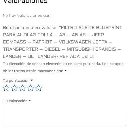
b
e
s
Valoraciones
o
r
A
No hay valoraciones aún.
o
p
k
p
Sé el primero en valorar “FILTRO ACEITE BLUEPRINT
PARA AUDI A2 TDI 1.4 – A3 – A5 A6 – JEEP
COMPASS – PATRIOT – VOLKSWAGEN JETTA –
TRANSPORTER – DIESEL – MITSUBISHI GRANDIS –
LANCER – OUTLANDER- REF ADA102101”
Tu dirección de correo electrónico no será publicada.
Los campos
obligatorios están marcados con
*
Tu puntuación
*
Tu valoración
*