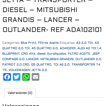
JETTA – TRANSPORTER –
DIESEL – MITSUBISHI
GRANDIS – LANCER –
OUTLANDER- REF ADA102101
Categorías:
Blue Print
,
Filtros Aceite
Etiquetas:
A3 2.0 TDI
,
A3
QUATTRO 2.0 TDI
,
A5 QUATTRO 2.0
,
ADA102101
,
AUDI A2 TDI 1.4
,
BLUEPRINT
,
CRD 4X4
,
diesel
,
Euroliquidos
,
FILTRO ACEITE
,
JEEP
COMPASS 2.0
,
LANCER
,
MITSUBISHI GRANDIS
,
OUTLANDER 2.0
,
PATRIOT 2.0 CRD
,
Q5 QUATTRO
,
TDI A6 2.0
,
TRANSPORTER T4
T5
,
VOLKSWAGEN JETTA 2.0
F
T
W
E
a
w
h
m
c
it
a
ai
Valoraciones (0)
e
t
t
l