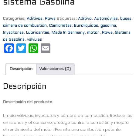
sistema Gasolina
Categorías:
Aditivos
,
Rowe
Etiquetas:
Aditivo
,
Automóviles
,
buses
,
cámara de combustión
,
Camionetas
,
Euroliquidos
,
gasolina
,
Inyectores
,
Lubricantes
,
Made In Germany
,
motor
,
Rowe
,
Sistema
de Gasolina
,
válvulas
F
T
W
E
a
w
h
m
c
it
a
ai
Descripción
Valoraciones (0)
e
t
t
l
b
e
s
Descripción
o
r
A
Descripción del producto
o
p
k
p
Limpia válvulas, inyectores y cámara de combustión. Reduce las
emisiones y el consumo, protege contra la corrosión y mejora
el rendimiento del motor. Permite una combustión potente.