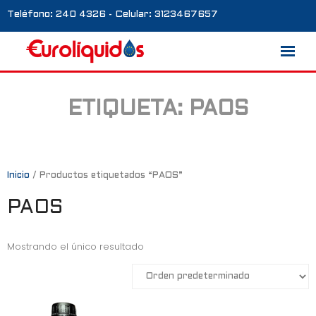
Teléfono: 240 4326 - Celular: 3123467657
ETIQUETA:
PAOS
Marcas
Nosotros
Blog
Inicio
/ Productos etiquetados “PAOS”
PAOS
Galería
Contacto
Mostrando el único resultado
0 productos