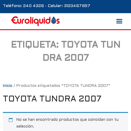
Teléfono: 240 4326 - Celular: 3123467657
ETIQUETA:
TOYOTA TUN
Marcas
DRA 2007
Nosotros
Blog
Galería
Inicio
/ Productos etiquetados “TOYOTA TUNDRA 2007”
TOYOTA TUNDRA 2007
Contacto
0 productos
No se han encontrado productos que coincidan con tu
selección.