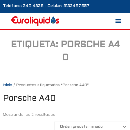
Teléfono: 240 4326 - Celular: 3123467657
ETIQUETA:
PORSCHE A4
Marcas
0
Nosotros
Blog
Galería
Inicio
/ Productos etiquetados “Porsche A40”
Porsche A40
Contacto
0 productos
Mostrando los 2 resultados