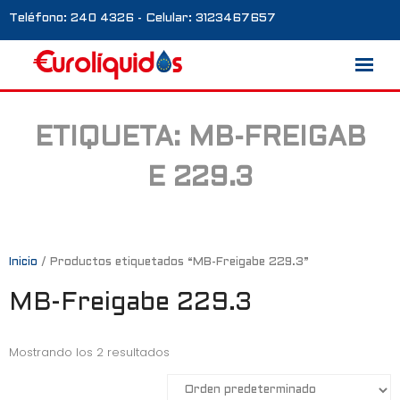
Teléfono: 240 4326 - Celular: 3123467657
ETIQUETA:
MB-FREIGAB
Marcas
E 229.3
Nosotros
Blog
Galería
Inicio
/ Productos etiquetados “MB-Freigabe 229.3”
MB-Freigabe 229.3
Contacto
0 productos
Mostrando los 2 resultados