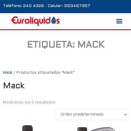
Teléfono: 240 4326 - Celular: 3123467657
ETIQUETA:
MACK
Marcas
Nosotros
Blog
Inicio
/ Productos etiquetados “Mack”
Mack
Galería
Contacto
Mostrando los 5 resultados
0 productos