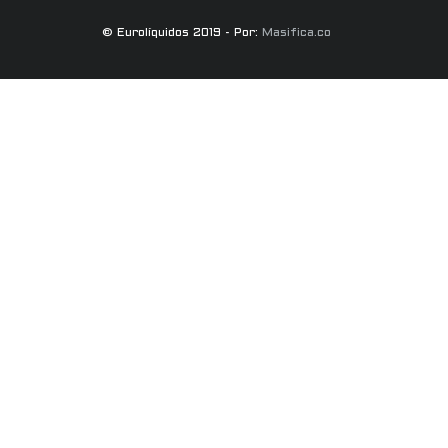
© Eurolíquidos 2019 - Por:
Masifica.co