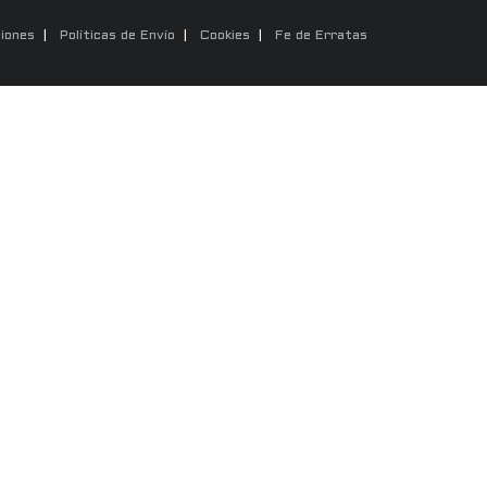
iones
Políticas de Envío
Cookies
Fe de Erratas