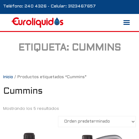
Teléfono: 240 4326 - Celular: 3123467657
ETIQUETA:
CUMMINS
Marcas
Nosotros
Blog
Inicio
/ Productos etiquetados “Cummins”
Cummins
Galería
Contacto
Mostrando los 5 resultados
0 productos