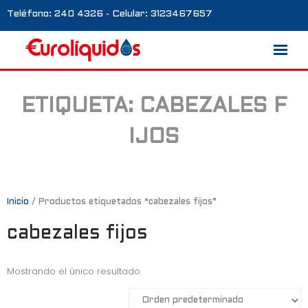
Teléfono: 240 4326 - Celular: 3123467657
ETIQUETA:
CABEZALES F
Marcas
IJOS
Nosotros
Blog
Galería
Inicio
/ Productos etiquetados “cabezales fijos”
cabezales fijos
Contacto
0 productos
Mostrando el único resultado