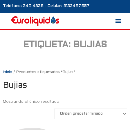
Teléfono: 240 4326 - Celular: 3123467657
ETIQUETA:
BUJIAS
Marcas
Nosotros
Blog
Inicio
/ Productos etiquetados “Bujias”
Bujias
Galería
Contacto
Mostrando el único resultado
0 productos