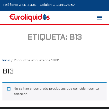
Teléfono: 240 4326 - Celular: 3123467657
ETIQUETA:
B13
Marcas
Nosotros
Blog
Inicio
/ Productos etiquetados “B13”
B13
Galería
Contacto
No se han encontrado productos que coincidan con tu
0 productos
selección.