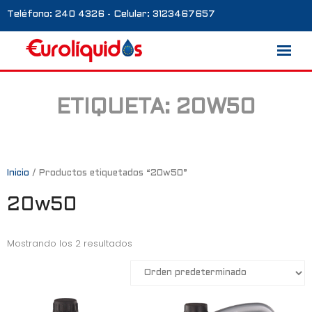
Teléfono: 240 4326 - Celular: 3123467657
ETIQUETA:
20W50
Marcas
Nosotros
Blog
Inicio
/ Productos etiquetados “20w50”
20w50
Galería
Contacto
Mostrando los 2 resultados
0 productos