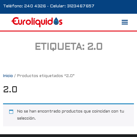
Teléfono: 240 4326 - Celular: 3123467657
ETIQUETA:
2.0
Marcas
Nosotros
Blog
Inicio
/ Productos etiquetados “2.0”
2.0
Galería
Contacto
No se han encontrado productos que coincidan con tu
0 productos
selección.