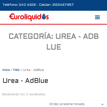
Teléfono: 240 4326 - Celular: 3123467657
CATEGORÍA:
UREA - ADB
Marcas
LUE
Nosotros
Blog
Galería
Inicio
/
Febi
/ Urea - AdBlue
Urea - AdBlue
Contacto
0 productos
Mostrando los 2 resultados